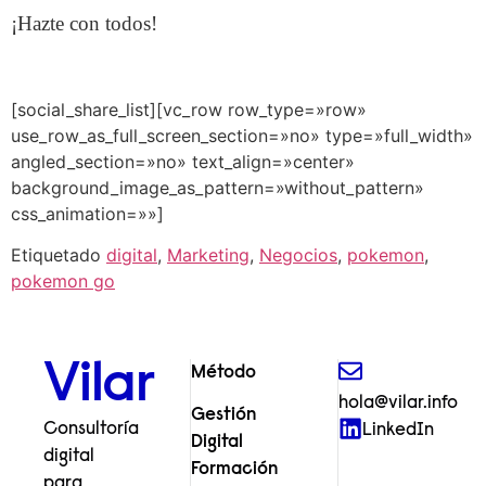
¡Hazte con todos!
[social_share_list][vc_row row_type=»row»
use_row_as_full_screen_section=»no» type=»full_width»
angled_section=»no» text_align=»center»
background_image_as_pattern=»without_pattern»
css_animation=»»]
Etiquetado
digital
,
Marketing
,
Negocios
,
pokemon
,
pokemon go
Vilar
Método
hola@vilar.info
Gestión
Consultoría
LinkedIn
Digital
digital
Formación
para