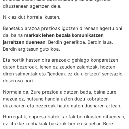
dituztenean agertzen dela.
Nik ez dut horrela ikusten.
Benetako arazoa prezioak igotzen direnean agertu ohi
da, baina
markak lehen bezala komunikatzen
jarraitzen duenean
. Berdin generikoa. Berdin laua.
Berdin argitasun gutxikoa.
Eta hortik hasten dira arazoak: gehiago konparatzen
duten bezeroak, lehen ez zeuden zalantzak, hozten
diren salmentak eta “jendeak ez du ulertzen” sentsazio
deseroso hori.
Normala da. Zure prezioa aldatzen bada, baina zure
mezua ez, hutsune handia uzten duzu kobratzen
duzunaren eta bezeroak hautematen duenaren artean.
Horregatik, enpresa batek tarifak berrikusten dituenean,
ez lituzke zenbakiak bakarrik berrikusi behar. Bere