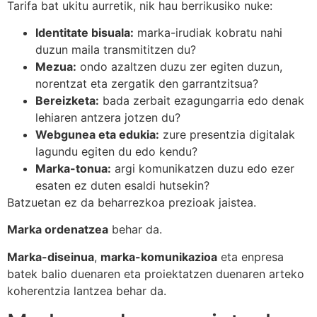
Tarifa bat ukitu aurretik, nik hau berrikusiko nuke:
Identitate bisuala:
marka-irudiak kobratu nahi
duzun maila transmititzen du?
Mezua:
ondo azaltzen duzu zer egiten duzun,
norentzat eta zergatik den garrantzitsua?
Bereizketa:
bada zerbait ezagungarria edo denak
lehiaren antzera jotzen du?
Webgunea eta edukia:
zure presentzia digitalak
lagundu egiten du edo kendu?
Marka-tonua:
argi komunikatzen duzu edo ezer
esaten ez duten esaldi hutsekin?
Batzuetan ez da beharrezkoa prezioak jaistea.
Marka ordenatzea
behar da.
Marka-diseinua
,
marka-komunikazioa
eta enpresa
batek balio duenaren eta proiektatzen duenaren arteko
koherentzia lantzea behar da.