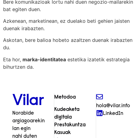
Bere komunikazioak lortu nahi duen negozio-mailarekin
bat egiten duen.
Azkenean, marketinean, ez duelako beti gehien jaisten
duenak irabazten.
Askotan, bere balioa hobeto azaltzen duenak irabazten
du.
Eta hor,
marka-identitatea
estetika izatetik estrategia
bihurtzen da.
Vilar
Metodoa
hola@vilar.info
Kudeaketa
Norabide
LinkedIn
digitala
argiagoarekin
Prestakuntza
lan egin
Kasuak
nahi duten