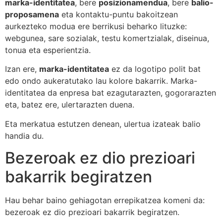
marka-identitatea
, bere
posizionamendua
, bere
balio-
proposamena
eta kontaktu-puntu bakoitzean
aurkezteko modua ere berrikusi beharko lituzke:
webgunea, sare sozialak, testu komertzialak, diseinua,
tonua eta esperientzia.
Izan ere,
marka-identitatea
ez da logotipo polit bat
edo ondo aukeratutako lau kolore bakarrik. Marka-
identitatea da enpresa bat ezagutarazten, gogorarazten
eta, batez ere, ulertarazten duena.
Eta merkatua estutzen denean, ulertua izateak balio
handia du.
Bezeroak ez dio prezioari
bakarrik begiratzen
Hau behar baino gehiagotan errepikatzea komeni da:
bezeroak ez dio prezioari bakarrik begiratzen.