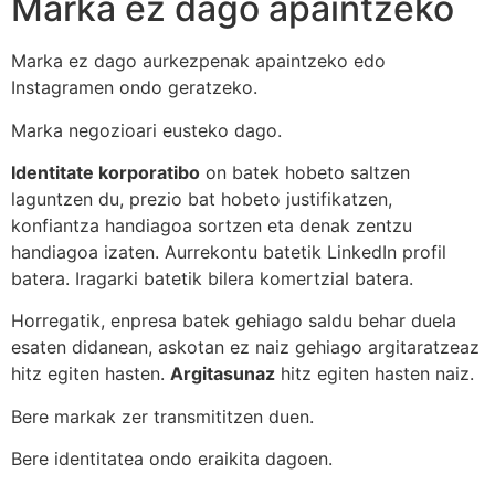
Marka ez dago apaintzeko
Marka ez dago aurkezpenak apaintzeko edo
Instagramen ondo geratzeko.
Marka negozioari eusteko dago.
Identitate korporatibo
on batek hobeto saltzen
laguntzen du, prezio bat hobeto justifikatzen,
konfiantza handiagoa sortzen eta denak zentzu
handiagoa izaten. Aurrekontu batetik LinkedIn profil
batera. Iragarki batetik bilera komertzial batera.
Horregatik, enpresa batek gehiago saldu behar duela
esaten didanean, askotan ez naiz gehiago argitaratzeaz
hitz egiten hasten.
Argitasunaz
hitz egiten hasten naiz.
Bere markak zer transmititzen duen.
Bere identitatea ondo eraikita dagoen.