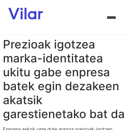
Prezioak igotzea
marka-identitatea
ukitu gabe enpresa
batek egin dezakeen
akatsik
garestienetako bat da
Enpresa askok uste dute arazoa prezioak igotzen