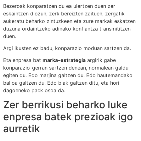
Bezeroak konparatzen du ea ulertzen duen zer
eskaintzen diozun, zerk bereizten zaituen, zergatik
aukeratu beharko zintuzkeen eta zure markak eskatzen
duzuna ordaintzeko adinako konfiantza transmititzen
duen.
Argi ikusten ez badu, konparazio moduan sartzen da.
Eta enpresa bat
marka-estrategia
argirik gabe
konparazio-gerran sartzen denean, normalean galdu
egiten du. Edo marjina galtzen du. Edo hautemandako
balioa galtzen du. Edo biak galtzen ditu, eta hori
dagoeneko pack osoa da.
Zer berrikusi beharko luke
enpresa batek prezioak igo
aurretik