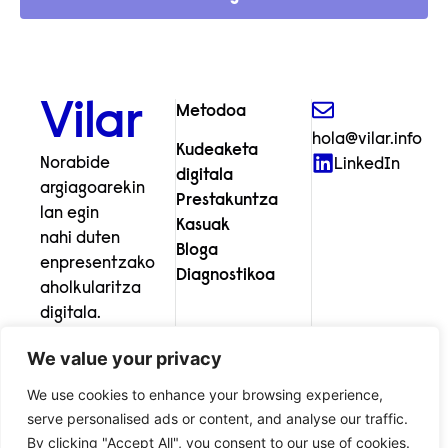
Vilar
Metodoa
hola@vilar.info
Kudeaketa
Norabide
LinkedIn
digitala
argiagoarekin
Prestakuntza
lan egin
Kasuak
nahi duten
Bloga
enpresentzako
Diagnostikoa
aholkularitza
digitala.
We value your privacy
We use cookies to enhance your browsing experience,
serve personalised ads or content, and analyse our traffic.
By clicking "Accept All", you consent to our use of cookies.
© Vilar Aholkularitza Digitala
Lege oharra