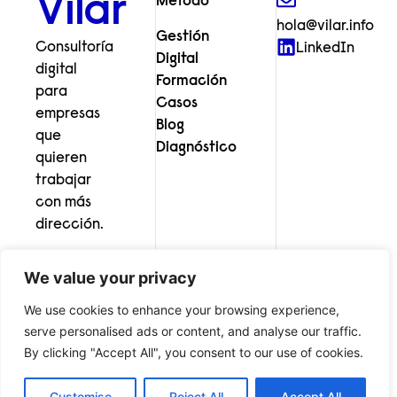
Vilar
Método
hola@vilar.info
Gestión
Consultoría
LinkedIn
Digital
digital
Formación
para
Casos
empresas
Blog
que
Diagnóstico
quieren
trabajar
con más
dirección.
We value your privacy
We use cookies to enhance your browsing experience,
serve personalised ads or content, and analyse our traffic.
© Vilar Consultoría Digital
Aviso legal
Política de privacidad
By clicking "Accept All", you consent to our use of cookies.
Cookies
Customise
Reject All
Accept All